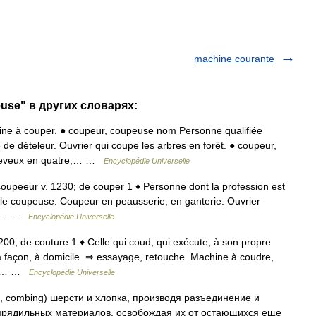
machine courante
use" в других словарях:
e à couper. ● coupeur, coupeuse nom Personne qualifiée
e dételeur. Ouvrier qui coupe les arbres en forêt. ● coupeur,
cheveux en quatre,… …
Encyclopédie Universelle
coupeeur v. 1230; de couper 1 ♦ Personne dont la profession est
ile coupeuse. Coupeur en peausserie, en ganterie. Ouvrier
nne… …
Encyclopédie Universelle
. 1200; de couture 1 ♦ Celle qui coud, qui exécute, à son propre
à façon, à domicile. ⇒ essayage, retouche. Machine à coudre,
 de… …
Encyclopédie Universelle
 combing) шерсти и хлопка, производя разъединение и
прядильных материалов, освобождая их от остающихся еще