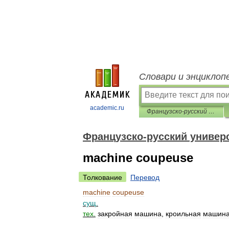
Словари и энциклоп
academic.ru
Французско-русский универсальный словарь
Французско-русский универ
machine coupeuse
Толкование
Перевод
machine
coupeuse
сущ
.
тех
.
закройная
машина
,
кроильная
машин