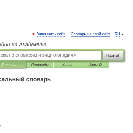
Запомнить сайт
Словарь на свой сайт
RU
едии на Академике
Найти!
Толкования
Переводы
Книги
Игры ⚽
сальный словарь
а