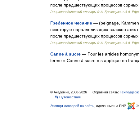
после предшествующих процессов сорных 
Энциклопедический словарь Ф.А. Брокгауза и И.А. Еф
Гребенное чесание
— (peignage, Kämmen,
некоторую параллелизацию волокон этих 
после предшествующих процессов сорных 
Энциклопедический словарь Ф.А. Брокгауза и И.А. Еф
Canne à sucre
— Pour les articles homonym
terme « Canne à sucre » s applique en franç
© Академик, 2000-2026
Обратная связь:
Техподдерж
👣 Путешествия
Экспорт словарей на сайты
, сделанные на PHP,
Jo