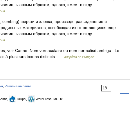
частиц, главным образом, однако, имеет в виду …
рона
 combing) шерсти и хлопка, производя разъединение и
прядильных материалов, освобождая их от остающихся еще
частиц, главным образом, однако, имеет в виду …
рона
es, voir Canne. Nom vernaculaire ou nom normalisé ambigu : Le
ais à plusieurs taxons distincts …
Wikipédia en Français
ка
,
Реклама на сайте
18+
omla,
Drupal,
WordPress, MODx.