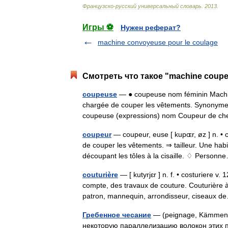
Французско
-
русский
универсальный
словарь
.
2013
.
Игры ⚽
Нужен реферат?
machine convoyeuse pour le coulage
Смотреть что такое "machine coupe
coupeuse
— ● coupeuse nom féminin Machin
chargée de couper les vêtements. Synonyme d
coupeuse (expressions) nom Coupeur de 
coupeur
— coupeur, euse [ kupɶr, øz ] n. • 
de couper les vêtements. ⇒ tailleur. Une hab
découpant les tôles à la cisaille. ♢ Perso
couturière
— [ kutyrjɛr ] n. f. • costuriere v
compte, des travaux de couture. Couturière 
patron, mannequin, arrondisseur, ciseaux
Гребенное чеcание
— (peignage, Kämmen,
некоторую параллелизацию волокон этих 